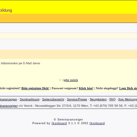
bildung
n Administrator per E-Mail davon
< <
gehe zurück
icht registriert?
Bitte registriere Dich!
| Passwort vergessen?
Klick hier!
| Nicht eingeloggt?
Logg Dich ei
naranzeiger
-
Seminarforum
-
Seitenübersicht
-
Service/Preise
-
Neuigkeiten
-
FAQ
-
Ihre Meinung
inaranzeiger
c/o Veeck - Neuwaldegger Str. 27/2/4, 1170 Wien, T: +43 (676) 785 58 56, F: +43 (
© Seminaranzeiger
Powered by
Ikonboard
3.1.1 © 2002
Ikonboard