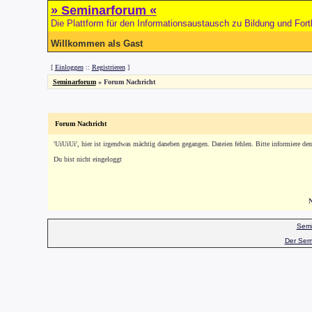
» Seminarforum «
Die Plattform für den Informationsaustausch zu Bildung und Fort
Willkommen als Gast
[
Einloggen
::
Registrieren
]
Seminarforum
»
Forum Nachricht
Forum Nachricht
'UiUiUi', hier ist irgendwas mächtig daneben gegangen. Dateien fehlen. Bitte informiere de
Du bist nicht eingeloggt
N
Semi
Der Sem