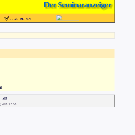
n!
-
Wir
1) 484 17 54