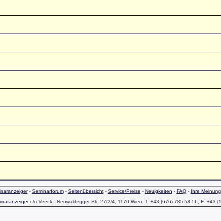
naranzeiger
-
Seminarforum
-
Seitenübersicht
-
Service/Preise
-
Neuigkeiten
-
FAQ
-
Ihre Meinung
inaranzeiger
c/o Veeck - Neuwaldegger Str. 27/2/4, 1170 Wien, T: +43 (676) 785 58 56, F: +43 (