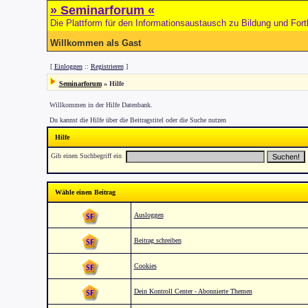
» Seminarforum «
Die Plattform für den Informationsaustausch zu Bildung und Fort
Willkommen als Gast
[
Einloggen
::
Registrieren
]
Seminarforum
» Hilfe
Willkommen in der Hilfe Datenbank.
Du kannst die Hilfe über die Beitragstitel oder die Suche nutzen
Hilfe
Gib einen Suchbegriff ein
Wähle einen Beitrag
Ausloggen
Beitrag schreiben
Cookies
Dein Kontroll Center - Abonnierte Themen