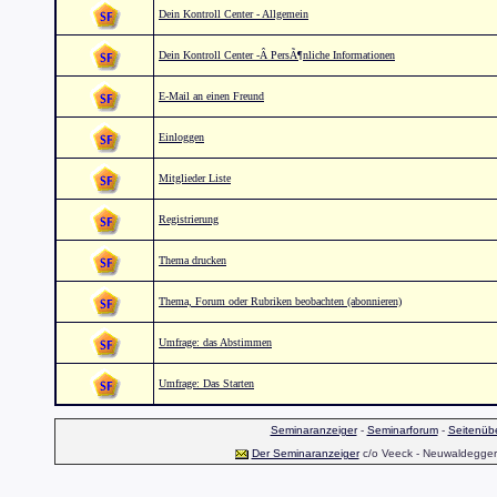
Dein Kontroll Center - Allgemein
Dein Kontroll Center -Â PersÃ¶nliche Informationen
E-Mail an einen Freund
Einloggen
Mitglieder Liste
Registrierung
Thema drucken
Thema, Forum oder Rubriken beobachten (abonnieren)
Umfrage: das Abstimmen
Umfrage: Das Starten
Seminaranzeiger
-
Seminarforum
-
Seitenübe
Der Seminaranzeiger
c/o Veeck - Neuwaldegger S