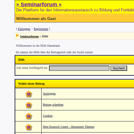
» Seminarforum «
Die Plattform für den Informationsaustausch zu Bildung und Fortbil
Willkommen als Gast
[
Einloggen
::
Registrieren
]
Seminarforum
» Hilfe
Willkommen in der Hilfe Datenbank.
Du kannst die Hilfe über die Beitragstitel oder die Suche nutzen
Hilfe
Gib einen Suchbegriff ein
Wähle einen Beitrag
Ausloggen
Beitrag schreiben
Cookies
Dein Kontroll Center - Abonnierte Themen