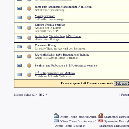
suche gute Naturkosmetikausbildung Â in Berlin
Naturkosmetikausbildung
Massageseminare
fuÃŸreflexzonenmassage
Emmett-Technik Seminare
Absolut neu in Europa
Ganzheitliches NLP
Ausbildung Weiterbildung fÃ¼r Trainer
allgem. Ausbildungen
Trainerausbildung
Ich suche Tipps zur Auswahl von Instituten
RÃ¤umlichkeiten fÃ¼r Beratung und Training
Raum HH (SÃ¼d), Stade, Buchholz
Seminar- und Probenraum in MÃ¼nchen zu vermieten
FrÃ¼hlingserwachen auf Mallorca
Mittelmeer.MÃ¼sli.Meditation
15 von insgesamt 28 Themen sortiert nach
Mehrere Seiten (2)
<
[1]
2
>
[
Forum 
Offenes Thema (neue Antworten)
Spannendes Thema (n
Offenes Thema (k.n.Antworten)
Spannendes Thema (k
Offenes Thema (Beitrag in)
Spannendes Thema (Beitr