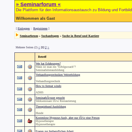
» Seminarforum «
Die Plattform für den Informationsaustausch zu Bildung und Fortbil
Willkommen als Gast
[
Einloggen
::
Registrieren
]
Seminarforum
»
Suchanfragen
»
Suche in Beruf und Karriere
Mehrere Seiten (2)
<
[1]
2
>
Betreff
Wer hat Erfahrungen?
Wann ist man ein "Erfolgscoach"?
Seminarleiterausbildung
Verhandlungstechniken Weiterbildung
Verhandlungstechnik
How to format windo
ADHS
SeminarhÃ¤user gesucht
Werkseminare fÃ¼r Restaurierung
Therapiehund Ausbildung
Hunde
Kostenlose Hypnose-Ausb, aber nur fÃ¼r eine Person
Hyposetherapie
Hypnosetherapie
Fragen zur freiberuflichen Arbeit