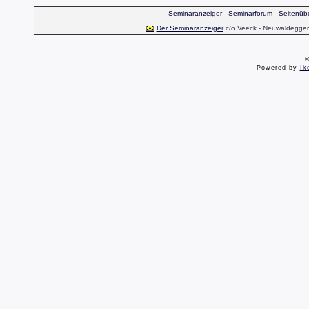
Seminaranzeiger
-
Seminarforum
-
Seitenübe
Der Seminaranzeiger
c/o Veeck - Neuwaldegger S
©
Powered by
Ik