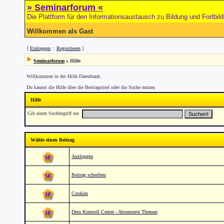
» Seminarforum «
Die Plattform für den Informationsaustausch zu Bildung und Fortbil
Willkommen als Gast
[
Einloggen
::
Registrieren
]
Seminarforum
» Hilfe
Willkommen in der Hilfe Datenbank.
Du kannst die Hilfe über die Beitragstitel oder die Suche nutzen
Hilfe
Gib einen Suchbegriff ein
Wähle einen Beitrag
Ausloggen
Beitrag schreiben
Cookies
Dein Kontroll Center - Abonnierte Themen