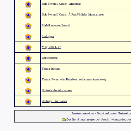
Dein Kontroll Center - Allgemein
Dein Kontroll Center -Â PersÃ¶nliche Informationen
E-Mail an einen Freund
Einloggen
Mitglieder Liste
Registrierung
Thema drucken
Thema, Forum oder Rubriken beobachten (abonnieren)
Umfrage: das Abstimmen
Umfrage: Das Starten
Seminaranzeiger
-
Seminarforum
-
Seitenübe
Der Seminaranzeiger
c/o Veeck - Neuwaldegger S