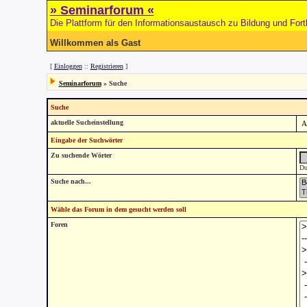
» Seminarforum «
Die Plattform für den Informationsaustausch zu Bildung und Fort
Willkommen als Gast
[
Einloggen
::
Registrieren
]
Seminarforum
» Suche
Suche
aktuelle Sucheinstellung
Eingabe der Suchwörter
Zu suchende Wörter
Du
Suche nach...
Wähle das Forum in dem gesucht werden soll
Foren