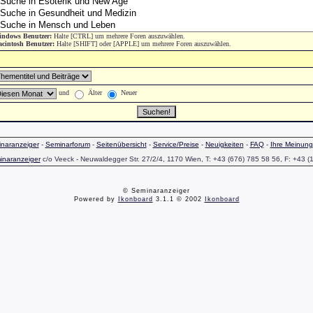
ndows Benutzer:
Halte [CTRL] um mehrere Foren auszuwählen.
cintosh Benutzer:
Halte [SHIFT] oder [APPLE] um mehrere Foren auszuwählen.
und
Älter
Neuer
naranzeiger
-
Seminarforum
-
Seitenübersicht
-
Service/Preise
-
Neuigkeiten
-
FAQ
-
Ihre Meinung
inaranzeiger
c/o Veeck - Neuwaldegger Str. 27/2/4, 1170 Wien, T: +43 (676) 785 58 56, F: +43 (
© Seminaranzeiger
Powered by
Ikonboard
3.1.1 © 2002
Ikonboard