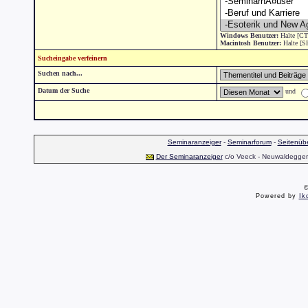
Windows Benutzer:
Halte [CT
Macintosh Benutzer:
Halte [S
Sucheingabe verfeinern
Suchen nach...
Datum der Suche
und
Seminaranzeiger
-
Seminarforum
-
Seitenübe
Der Seminaranzeiger
c/o Veeck - Neuwaldegger S
©
Powered by
Ik