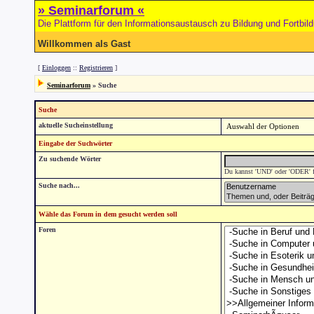
» Seminarforum «
Die Plattform für den Informationsaustausch zu Bildung und Fortbil
Willkommen als Gast
[
Einloggen
::
Registrieren
]
Seminarforum
» Suche
Suche
aktuelle Sucheinstellung
Eingabe der Suchwörter
Zu suchende Wörter
Du kannst 'UND' oder 'ODER' fü
Suche nach...
Wähle das Forum in dem gesucht werden soll
Foren