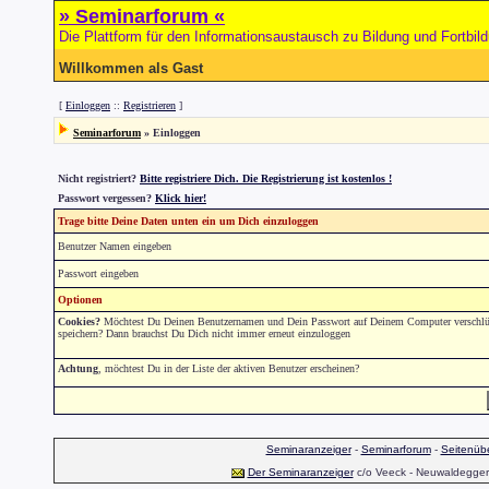
» Seminarforum «
Die Plattform für den Informationsaustausch zu Bildung und Fortbil
Willkommen als Gast
[
Einloggen
::
Registrieren
]
Seminarforum
» Einloggen
Nicht registriert?
Bitte registriere Dich. Die Registrierung ist kostenlos !
Passwort vergessen?
Klick hier!
Trage bitte Deine Daten unten ein um Dich einzuloggen
Benutzer Namen eingeben
Passwort eingeben
Optionen
Cookies?
Möchtest Du Deinen Benutzernamen und Dein Passwort auf Deinem Computer verschlüs
speichern? Dann brauchst Du Dich nicht immer erneut einzuloggen
Achtung
, möchtest Du in der Liste der aktiven Benutzer erscheinen?
Seminaranzeiger
-
Seminarforum
-
Seitenübe
Der Seminaranzeiger
c/o Veeck - Neuwaldegger S